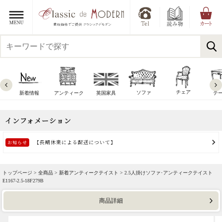
チェア
ソファ
新着情報
アンティーク
英国家具
テ
トップページ >
全商品
>
新着アンティークテイスト
> 2.5人掛けソファ･アンティークテイスト
E1167-2.5-18F279B
商品詳細