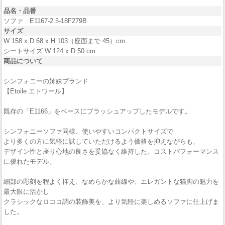
品名・品番
ソファ E1167-2.5-18F279B
サイズ
W 158 x D 68 x H 103（座面まで 45）cm
シートサイズ:W 124 x D 50 cm
商品について
シンフォニーの姉妹ブランド
【Etoile エトワール】
既存の「E1166」をベースにブラッシュアップしたモデルです。
シンフォニーソファ同様、使いやすいコンパクトサイズで
より多くの方に気軽に試していただけるよう価格を抑えながらも、
デザイン性と座り心地の良さを妥協なく維持した、コストパフォーマンス
に優れたモデル。
細部の彫刻を程よく抑え、なめらかな曲線や、エレガントな猫脚の魅力を
最大限に活かし
クラシックなロココ調の装飾美を、より気軽に楽しめるソファに仕上げま
した。