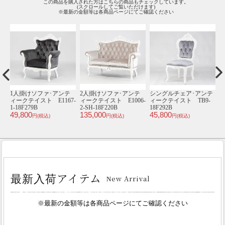
この商品を購入された方はこちらの商品もチェックしています。
(スクロールしてご覧いただけます)
※最新の金額等は各商品ページにてご確認ください
テ
スツール･アンティーク
1930年頃 オーク材
1930年頃 ビーチ材
1
-
テイスト E1200-S-
フランス アンティー
イギリス アンティー
18P65B
ク・キャビネット
ク・チェア
V
29,800
4
antique65479
antique81001g
円(税込)
133,000
32,000
円(税込)
円(税込)