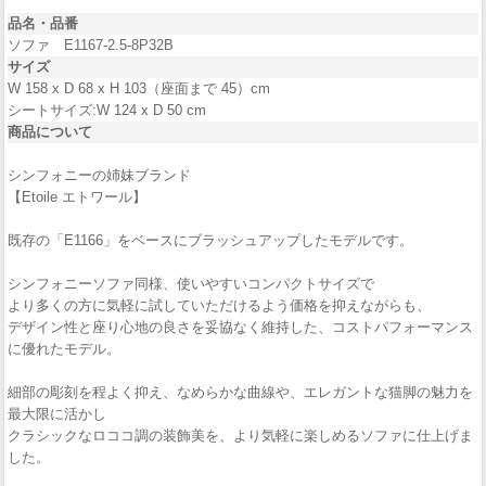
品名・品番
ソファ E1167-2.5-8P32B
サイズ
W 158 x D 68 x H 103（座面まで 45）cm
シートサイズ:W 124 x D 50 cm
商品について
シンフォニーの姉妹ブランド
【Etoile エトワール】
既存の「E1166」をベースにブラッシュアップしたモデルです。
シンフォニーソファ同様、使いやすいコンパクトサイズで
より多くの方に気軽に試していただけるよう価格を抑えながらも、
デザイン性と座り心地の良さを妥協なく維持した、コストパフォーマンス
に優れたモデル。
細部の彫刻を程よく抑え、なめらかな曲線や、エレガントな猫脚の魅力を
最大限に活かし
クラシックなロココ調の装飾美を、より気軽に楽しめるソファに仕上げま
した。