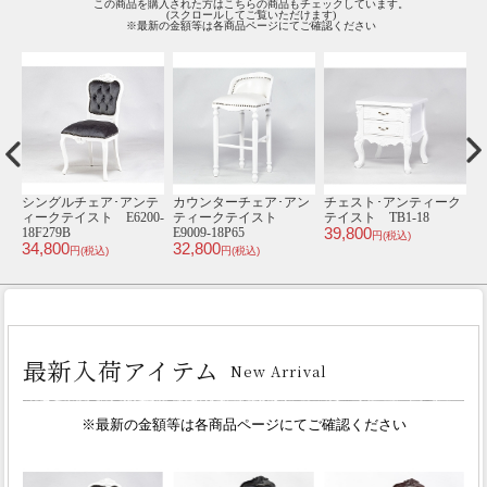
この商品を購入された方はこちらの商品もチェックしています。
(スクロールしてご覧いただけます)
※最新の金額等は各商品ページにてご確認ください
ク
チェスト･アンティーク
2.5人掛けソファ･アンテ
1人掛けソファ･アンテ
3
テイスト TB5-18
ィークテイスト E1167-
ィークテイスト
ィ
46,800
2.5-5P38B
ST1008-1W-10F92B
3
円(税込)
98,800
109,800
1
円(税込)
円(税込)