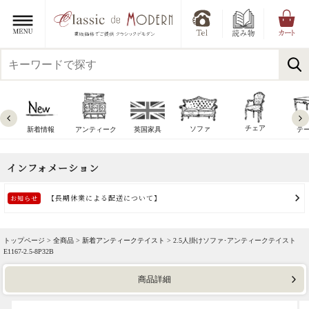
チェア
ソファ
新着情報
アンティーク
英国家具
テ
トップページ >
全商品
>
新着アンティークテイスト
> 2.5人掛けソファ･アンティークテイスト
E1167-2.5-8P32B
商品詳細