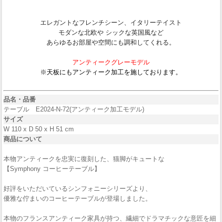
エレガントなフレンチシーン、イタリーテイスト
モダンな北欧や シックな英国風など
あらゆるお部屋や空間にも調和してくれる。
アンティークグレーモデル
※天板にもアンティーク加工を施しております。
品名・品番
テーブル E2024-N-72(アンティーク加工モデル)
サイズ
W 110 x D 50 x H 51 cm
商品について
本物アンティークを忠実に復刻した、猫脚がキュートな
【Symphony コーヒーテーブル】
好評をいただいているシンフォニーシリーズより、
優雅な佇まいのコーヒーテーブルが登場しました。
本物のフランスアンティーク家具が持つ、繊細でドラマチックな意匠を細