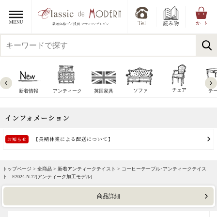
チェア
ソファ
新着情報
アンティーク
英国家具
テ
トップページ >
全商品
>
新着アンティークテイスト
> コーヒーテーブル･アンティークテイス
ト E2024-N-72(アンティーク加工モデル)
商品詳細