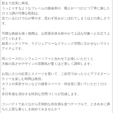
部まで忠実に再現。
うっとりするようなフレームの曲線美や、職人が一つひとつ丁寧に施した
ロココ調の可憐な彫刻は、
見ているだけで心が華やぎ、思わず笑みがこぼれてしまうほどの美しさで
す。
可憐な曲線を描く猫脚は、お部屋全体を軽やかで上品な印象へと仕立て上
げてくれます。
姫系インテリアや、ラグジュアリーなクラシック空間に欠かせないマスト
アイテムです。
同シリーズのシンフォニーソファと合わせてお使いいただくと、
天板の高さやデザインの雰囲気が驚くほど美しく調和します。
お気に入りの紅茶とスイーツを置いて、ご自宅でゆったりとアフタヌーン
ティーを楽しむ時間は格別。
カフェや美容サロンなどの接客スペース・待合室に置いていただくだけ
で、
非日常感を演出する特別な空間づくりが完成します。
コンパクトでありながら圧倒的な存在感を放つテーブルで、ときめきに満
ちた上質な暮らしを始めてみませんか？