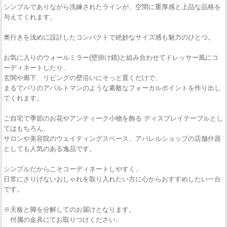
シンプルでありながら洗練されたラインが、空間に重厚感と上品な品格を
与えてくれます。
奥行きを浅めに設計したコンパクトで絶妙なサイズ感も魅力のひとつ。
お気に入りのウォールミラー(壁掛け鏡)と組み合わせてドレッサー風にコ
ーディネートしたり、
玄関や廊下、リビングの壁沿いにそっと置くだけで、
まるでパリのアパルトマンのような素敵なフォーカルポイントを作り出し
てくれます。
ご自宅で季節のお花やアンティーク小物を飾る ディスプレイテーブルとし
てはもちろん、
サロンや美容院のウェイティングスペース、アパレルショップの店舗什器
としても人気のある逸品です。
シンプルだからこそコーディネートしやすく、
日常にさりげないおしゃれを取り入れたい方に心からおすすめしたい一台
です。
※天板と脚を分解してのお届けとなります。
付属の金具にてお取りつけください。