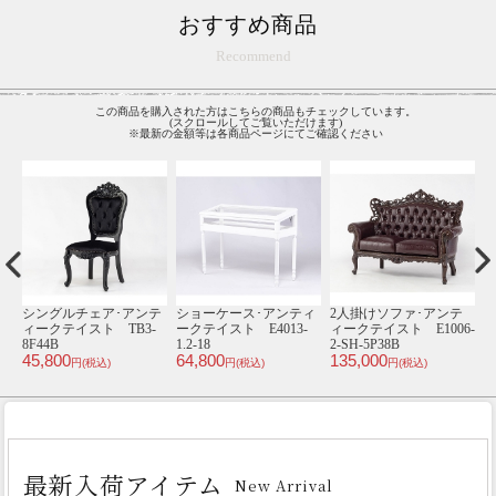
おすすめ商品
Recommend
この商品を購入された方はこちらの商品もチェックしています。
(スクロールしてご覧いただけます)
※最新の金額等は各商品ページにてご確認ください
ク
シングルチェア･アンテ
ショーケース･アンティ
2人掛けソファ･アンテ
ィークテイスト TB3-
ークテイスト E4013-
ィークテイスト E1006-
ィ
8F44B
1.2-18
2-SH-5P38B
8
45,800
64,800
135,000
4
円(税込)
円(税込)
円(税込)