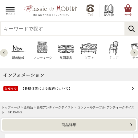
チェア
ソファ
新着情報
アンティーク
英国家具
テ
トップページ >
全商品
>
新着アンティークテイスト
> コンソールテーブル･アンティークテイス
ト E4119-M-5
商品詳細