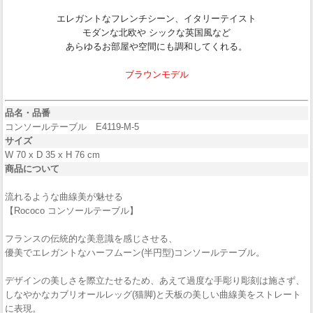
エレガントなフレンチシーン、イタリーテイスト
モダンな北欧や シックな英国風など
あらゆるお部屋や空間にも調和してくれる。
ブラウンモデル
品名・品番
コンソールテーブル E4119-M-5
サイズ
W 70 x D 35 x H 76 cm
商品について
流れるような曲線美が魅せる
【Rococo コンソールテーブル】
フランスの伝統的な美意識を感じさせる、
優美でエレガントなハーフムーン(半円型)コンソールテーブル。
デザインの美しさを際立たせるため、あえて過度な手彫り彫刻は施さず、
しなやかなカブリオールレッグ(猫脚)と天板の美しい曲線美をストレート
に表現。