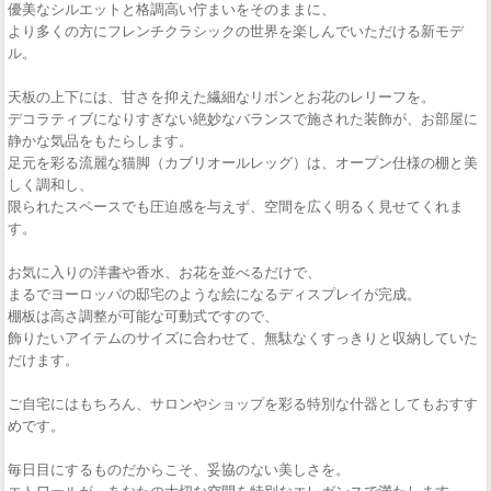
優美なシルエットと格調高い佇まいをそのままに、
より多くの方にフレンチクラシックの世界を楽しんでいただける新モデ
ル。
天板の上下には、甘さを抑えた繊細なリボンとお花のレリーフを。
デコラティブになりすぎない絶妙なバランスで施された装飾が、お部屋に
静かな気品をもたらします。
足元を彩る流麗な猫脚（カブリオールレッグ）は、オープン仕様の棚と美
しく調和し、
限られたスペースでも圧迫感を与えず、空間を広く明るく見せてくれま
す。
お気に入りの洋書や香水、お花を並べるだけで、
まるでヨーロッパの邸宅のような絵になるディスプレイが完成。
棚板は高さ調整が可能な可動式ですので、
飾りたいアイテムのサイズに合わせて、無駄なくすっきりと収納していた
だけます。
ご自宅にはもちろん、サロンやショップを彩る特別な什器としてもおすす
めです。
毎日目にするものだからこそ、妥協のない美しさを。