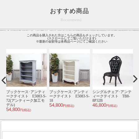
おすすめ商品
Recommend
この商品を購入された方はこちらの商品もチェックしています。
(スクロールしてご覧いただけます)
※最新の金額等は各商品ページにてご確認ください
テ
シングルチェア･アンテ
チェスト･アンティーク
1930年頃 マホガニー
-
ィークテイスト TB3-
テイスト TB5-8
材 フランス アンテ
46,800
8F44B
ィーク・ナイトテーブ
E
円(税込)
45,800
4
ル antique65607a
円(税込)
105,000
円(税込)