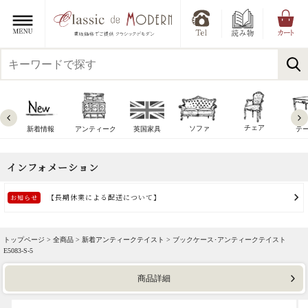
チェア
ソファ
新着情報
アンティーク
英国家具
テ
トップページ >
全商品
>
新着アンティークテイスト
> ブックケース･アンティークテイスト
E5083-S-5
商品詳細