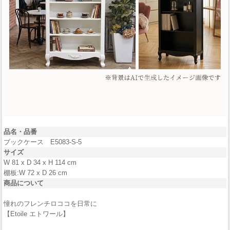
品名・品番
ブックケース E5083-S-5
サイズ
W 81 x D 34 x H 114 cm
棚板:W 72 x D 26 cm
商品について
憧れのフレンチロココを日常に
【Etoile エトワール】