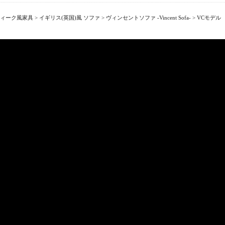
ィーク風家具
>
イギリス(英国)風 ソファ
>
ヴィンセントソファ -Vincent Sofa-
>
VCモデル