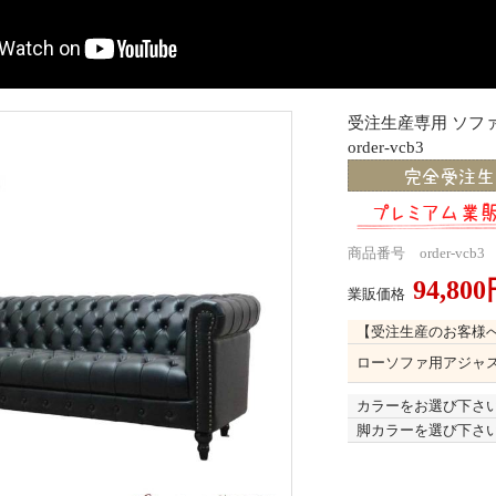
受注生産専用 ソフ
order-vcb3
商品番号 order-vcb3
94,80
業販価格
【受注生産のお客様
ローソファ用アジャ
カラーをお選び下さ
脚カラーを選び下さ