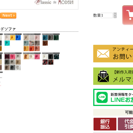
数量
ルドソファ
可能