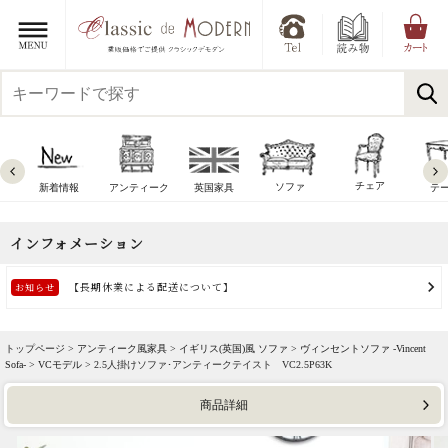
チェア
ソファ
新着情報
アンティーク
英国家具
テ
トップページ >
アンティーク風家具
>
イギリス(英国)風 ソファ
>
ヴィンセントソファ -Vincent
Sofa-
>
VCモデル
> 2.5人掛けソファ･アンティークテイスト VC2.5P63K
商品詳細