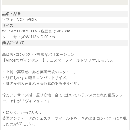
品名・品番
ソファ VC2.5P63K
サイズ
W 149 x D 78 x H 69（座面まで 48）cm
シートサイズ:W 113 x D 50 cm
商品について
高級感×コンパクト×豊富なバリエーション
【Vincent ヴィンセント】チェスターフィールドソファVCモデル。
・上質で高級感のある英国伝統のスタイル。
・設置しやすい軽量コンパクトサイズ。
・身体が包み込まれる安心感のある座り心地。
佇まい、サイズ感、座り心地、全てにおいてバランスのとれた優秀ソフ
ァ、それが「ヴィンセント」！
とにかく、かっこいい♪
英国アンティークのチェスターフィールドを、そのままコンパクトに再現
したのがVCモデル。