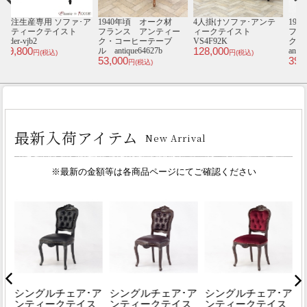
テ
1930年頃 オーク材
1920年頃 オーク材
1人掛けソファ･アンテ
1
フランス アンティー
イギリス アンティー
ィークテイスト
ク・ミラー
ク・チェア
VL1F221K
V
48,800
4
antique65613
antique81103a
円(税込)
39,000
29,000
円(税込)
円(税込)