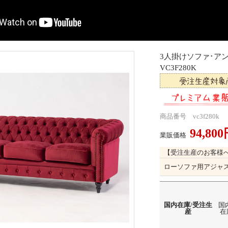
3人掛けソファ･
VC3F280K
商品番号 vc3f280k
94,80
業販価格
【受注生産のお客様
ローソファ用アジャ
国内在庫/受注生
国
産
在