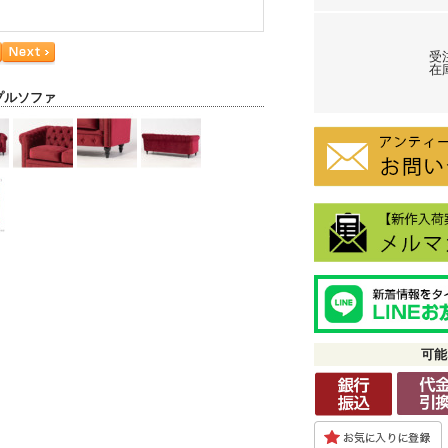
受
在庫
プルソファ
可能