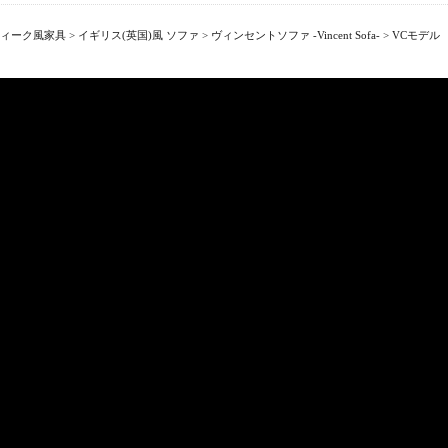
ィーク風家具
>
イギリス(英国)風 ソファ
>
ヴィンセントソファ -Vincent Sofa-
>
VCモデル