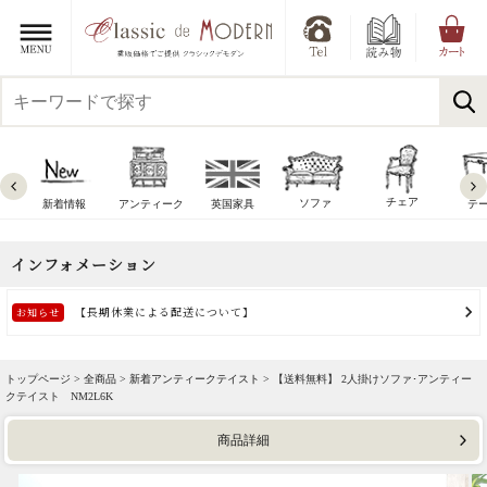
チェア
ソファ
新着情報
アンティーク
英国家具
テ
トップページ >
全商品
>
新着アンティークテイスト
> 【送料無料】 2人掛けソファ･アンティー
クテイスト NM2L6K
商品詳細