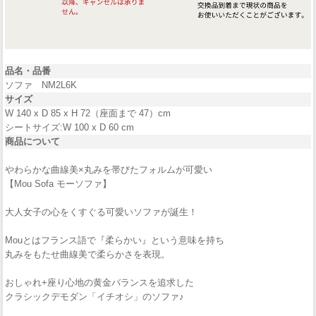
品名・品番
ソファ NM2L6K
サイズ
W 140 x D 85 x H 72（座面まで 47）cm
シートサイズ:W 100 x D 60 cm
商品について
やわらかな曲線美×丸みを帯びたフォルムが可愛い
【Mou Sofa モーソファ】
大人女子の心をくすぐる可愛いソファが誕生！
Mouとはフランス語で『柔らかい』という意味を持ち
丸みをもたせ曲線美で柔らかさを表現。
おしゃれ+座り心地の黄金バランスを追求した
クラシックデモダン「イチオシ」のソファ♪