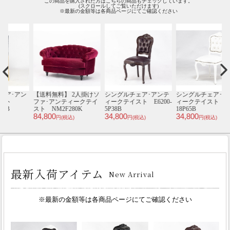
この商品を購入された方はこちらの商品もチェックしています。
(スクロールしてご覧いただけます)
※最新の金額等は各商品ページにてご確認ください
ン
【送料無料】 2人掛けソ
シングルチェア･アンテ
シングルチェア･アンテ
ファ･アンティークテイ
ィークテイスト E6200-
ィークテイスト E6200-
ィ
スト NM2F280K
5P38B
18P65B
1
84,800
34,800
34,800
4
円(税込)
円(税込)
円(税込)