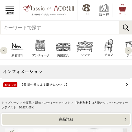
チェア
ソファ
新着情報
アンティーク
英国家具
テ
トップページ >
全商品
>
新着アンティークテイスト
> 【送料無料】 2人掛けソファ･アンティー
クテイスト NM2P105K
商品詳細