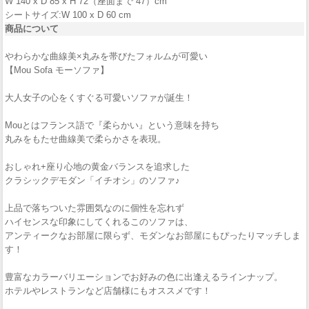
W 140 x D 85 x H 72（座面まで 47）cm
シートサイズ:W 100 x D 60 cm
商品について
やわらかな曲線美×丸みを帯びたフォルムが可愛い
【Mou Sofa モーソファ】
大人女子の心をくすぐる可愛いソファが誕生！
Mouとはフランス語で『柔らかい』という意味を持ち
丸みをもたせ曲線美で柔らかさを表現。
おしゃれ+座り心地の黄金バランスを追求した
クラシックデモダン「イチオシ」のソファ♪
上品で落ちついた雰囲気なのに個性を忘れず
ハイセンスな印象にしてくれるこのソファは、
アンティークなお部屋に限らず、モダンなお部屋にもぴったりマッチしま
す！
豊富なカラーバリエーションでお好みの色に出逢えるラインナップ。
ホテルやレストランなど店舗様にもオススメです！