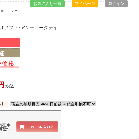
お気に入り一覧
マイページ
ログイン
生産 ソファ
掛けソファ･アンティークテイ
0円
(税込)
へ】
内在庫/
庫数:2