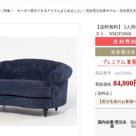
>
◇特集◇ オーダー受注できるアイテムまとめました♪
>
完全受注生産モデル
>
完全受注
【送料無料】 2人
スト NM2F286K
商品番号 nm2f286k
84,80
業販価格
[ 送料込 ]
【受注生産のお客様
国内在庫/受注生
国
産
在