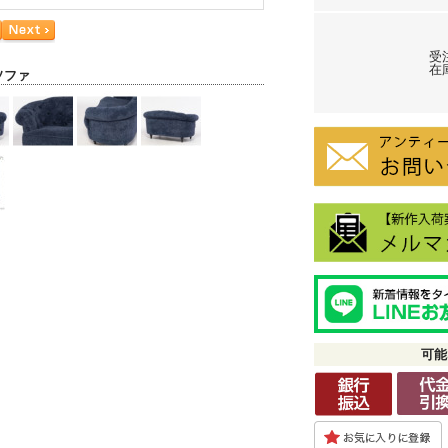
受
在庫
ソファ
可能