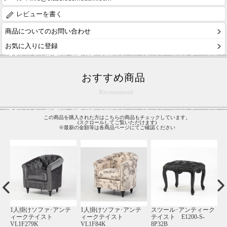
レビューを書く
商品についてのお問い合わせ
お気に入りに登録
おすすめ商品
Recommend
この商品を購入された方はこちらの商品もチェックしています。
(スクロールしてご覧いただけます)
※最新の金額等は各商品ページにてご確認ください
アンティーク
1人掛けソファ･アンテ
1人掛けソファ･アンテ
シングルチェア
200-S-
ィークテイスト
ィークテイスト
ィークテイスト 
ST1002-1-10F112B
ST1008-1W-10F92B
18P65B