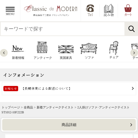
チェア
ソファ
新着情報
アンティーク
英国家具
テ
トップページ >
全商品
>
新着アンティークテイスト
> 2人掛けソファ･アンティークテイスト
ST1012-10F222B
商品詳細