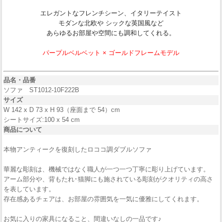
エレガントなフレンチシーン、イタリーテイスト
モダンな北欧や シックな英国風など
あらゆるお部屋や空間にも調和してくれる。
パープルベルベット × ゴールドフレームモデル
品名・品番
ソファ ST1012-10F222B
サイズ
W 142 x D 73 x H 93（座面まで 54）cm
シートサイズ:100 x 54 cm
商品について
本物アンティークを復刻したロココ調ダブルソファ
華麗な彫刻は、機械ではなく職人が一つ一つ丁寧に彫り上げています。
アーム部分や、背もたれ･猫脚にも施されている彫刻がクオリティの高さ
を表しています。
存在感あるチェアは、お部屋の雰囲気を一気に優雅にしてくれます。
お気に入りの家具になること、間違いなしの一品です♪