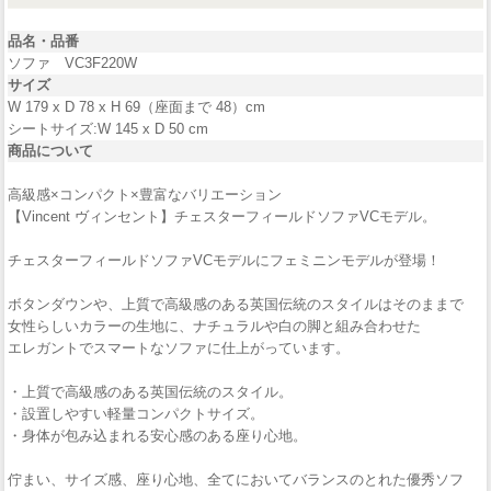
品名・品番
ソファ VC3F220W
サイズ
W 179 x D 78 x H 69（座面まで 48）cm
シートサイズ:W 145 x D 50 cm
商品について
高級感×コンパクト×豊富なバリエーション
【Vincent ヴィンセント】チェスターフィールドソファVCモデル。
チェスターフィールドソファVCモデルにフェミニンモデルが登場！
ボタンダウンや、上質で高級感のある英国伝統のスタイルはそのままで
女性らしいカラーの生地に、ナチュラルや白の脚と組み合わせた
エレガントでスマートなソファに仕上がっています。
・上質で高級感のある英国伝統のスタイル。
・設置しやすい軽量コンパクトサイズ。
・身体が包み込まれる安心感のある座り心地。
佇まい、サイズ感、座り心地、全てにおいてバランスのとれた優秀ソフ