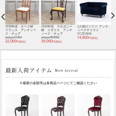
ー
1930年頃 オーク材
1920年頃 マホガニー
2人掛けソファ･アンテ
テ
フランス アンティー
材 イギリス アンテ
ィークテイスト
ィ
ク・チェア
ィーク・チェア
VC2F281K
8
74,800
4
antique65464
antique80498d
円(税込)
32,000
39,000
円(税込)
円(税込)