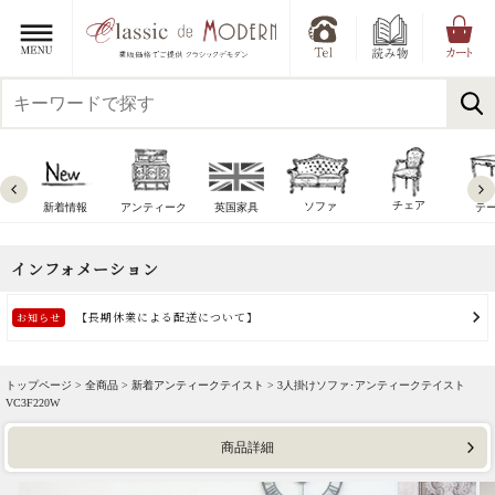
チェア
ソファ
新着情報
アンティーク
英国家具
テ
トップページ >
全商品
>
新着アンティークテイスト
> 3人掛けソファ･アンティークテイスト
VC3F220W
商品詳細