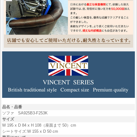
品名・品番
ソファ SA925B3-F253K
サイズ
W 195 x D 84 x H 108（座面まで 50）cm
シートサイズ:W 155 x D 50 cm