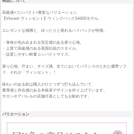
商品について
高級感×コンパクト×豊富なバリエーション
【Vincent ヴィンセント】ウィングバックSA925モデル。
エレガントな猫脚と、ゆったりと座れるハイバックが特徴。
・身体が包み込まれる安定感のある座り心地。
・上質で高級感のある英国伝統のスタイル。
・設置しやすい軽量コンパクトサイズ。
座り心地、佇まい、サイズ感、全てにおいてバランスのとれた優秀ソフ
ァ、それが「ヴィンセント」！
味わいのある鋲は職人がひとつずつ打ち込んでいて、
重厚感と存在感のある本格派デザインを作り上げています。
サロンやアパレルの店舗什器としてもお勧めです。
バリエーション