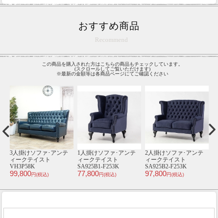
おすすめ商品
Recommend
この商品を購入された方はこちらの商品もチェックしています。
(スクロールしてご覧いただけます)
※最新の金額等は各商品ページにてご確認ください
ア
3人掛けソファ･アンテ
1人掛けソファ･アンテ
2人掛けソファ･アンテ
1
ト
ィークテイスト
ィークテイスト
ィークテイスト
VH3P58K
SA925B1-F253K
SA925B2-F253K
S
99,800
77,800
97,800
7
円(税込)
円(税込)
円(税込)