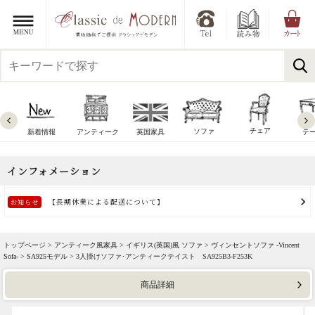
チェア
ソファ
新着情報
アンティーク
英国家具
テ
トップページ >
アンティーク風家具
>
イギリス(英国)風 ソファ
>
ヴィンセントソファ -Vincent
Sofa-
>
SA925モデル
> 3人掛けソファ･アンティークテイスト SA925B3-F253K
商品詳細