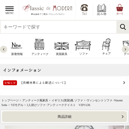
チェア
ソファ
新着情報
アンティーク
英国家具
テ
トップページ >
アンティーク風家具
>
イギリス(英国)風 ソファ
>
ヴィンセントソファ -Vincent
Sofa-
>
VZモデル
> 2人掛けソファ･アンティークテイスト VZP112K
商品詳細