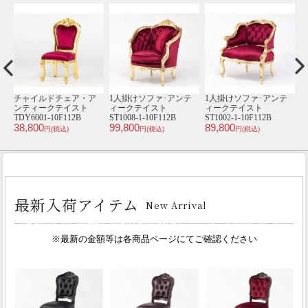
テ
ミニチェア･アンティー
2人掛けソファ･アンテ
3人掛けソファ･アンテ
2
クテイスト ST6090-N-
ィークテイスト
ィークテイスト
10F112
ST1002-2-10F112B
ST1006-3-SH-10F112B
V
39,800
138,000
200,000
5
円(税込)
円(税込)
円(税込)