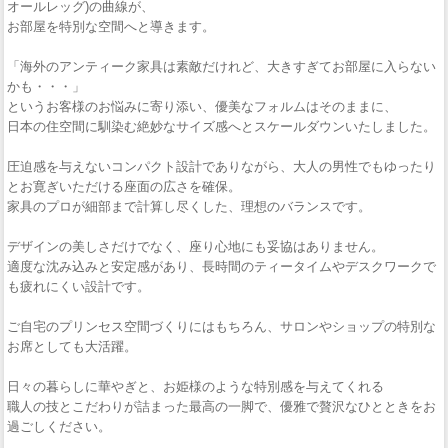
オールレッグ)の曲線が、
お部屋を特別な空間へと導きます。
「海外のアンティーク家具は素敵だけれど、大きすぎてお部屋に入らない
かも・・・」
というお客様のお悩みに寄り添い、優美なフォルムはそのままに、
日本の住空間に馴染む絶妙なサイズ感へとスケールダウンいたしました。
圧迫感を与えないコンパクト設計でありながら、大人の男性でもゆったり
とお寛ぎいただける座面の広さを確保。
家具のプロが細部まで計算し尽くした、理想のバランスです。
デザインの美しさだけでなく、座り心地にも妥協はありません。
適度な沈み込みと安定感があり、長時間のティータイムやデスクワークで
も疲れにくい設計です。
ご自宅のプリンセス空間づくりにはもちろん、サロンやショップの特別な
お席としても大活躍。
日々の暮らしに華やぎと、お姫様のような特別感を与えてくれる
職人の技とこだわりが詰まった最高の一脚で、優雅で贅沢なひとときをお
過ごしください。