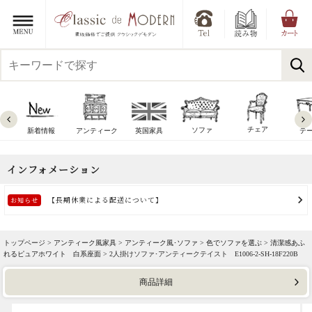
チェア
ソファ
新着情報
アンティーク
英国家具
テ
トップページ >
アンティーク風家具
>
アンティーク風･ソファ
>
色でソファを選ぶ
>
清潔感あふ
れるピュアホワイト 白系座面
> 2人掛けソファ･アンティークテイスト E1006-2-SH-18F220B
商品詳細