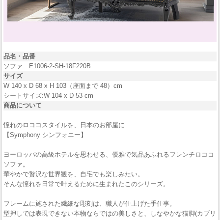
品名・品番
ソファ E1006-2-SH-18F220B
サイズ
W 140 x D 68 x H 103（座面まで 48）cm
シートサイズ:W 104 x D 53 cm
商品について
憧れのロココスタイルを、日本のお部屋に
【Symphony シンフォニー】
ヨーロッパの高級ホテルを思わせる、優雅で気品あふれるフレンチロココ
ソファ。
華やかで贅沢な世界観を、自宅でも楽しみたい。
そんな憧れを日常で叶えるために生まれたこのシリーズ。
フレームに施された繊細な彫刻は、職人が仕上げた手仕事。
型押しでは表現できない本物ならではの美しさと、しなやかな猫脚(カブリ