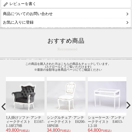
レビューを書く
商品についてのお問い合わせ
お気に入りに登録
おすすめ商品
Recommend
この商品を購入された方はこちらの商品もチェックしています。
(スクロールしてご覧いただけます)
※最新の金額等は各商品ページにてご確認ください
ィ
1930年頃 ビーチ材
1人掛けソファ･アンテ
2人掛けソファ･アンテ
イギリス アンティー
ィークテイスト
ィークテイスト
ク
ク・チェア
VL1F221K
VC2F220PW
1
48,800
69,800
3
antique81001d
円(税込)
円(税込)