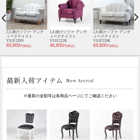
テ
シングルチェア･アンテ
2人掛けソファ･アンテ
カウチソファ･アンティ
1
ィークテイスト TB8-
ィークテイスト
ークテイスト
8P32B
VC2P30K
VKF279K
V
46,800
74,800
79,800
4
円(税込)
円(税込)
円(税込)