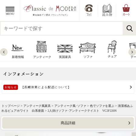
チェア
ソファ
新着情報
アンティーク
英国家具
テ
トップページ >
アンティーク風家具
>
アンティーク風･ソファ
>
色でソファを選ぶ
>
清潔感あふ
れるピュアホワイト 白系座面
> 2人掛けソファ･アンティークテイスト VC2F220N
商品詳細