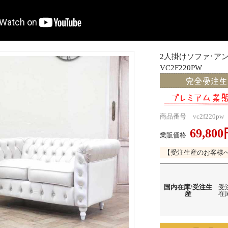
2人掛けソファ･
VC2F220PW
商品番号 vc2f220pw
69,80
業販価格
【受注生産のお客様
国内在庫/受注生
受
産
在庫