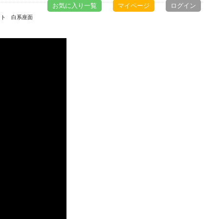
お気に入り一覧
マイページ
ログイン
イト 白系座面