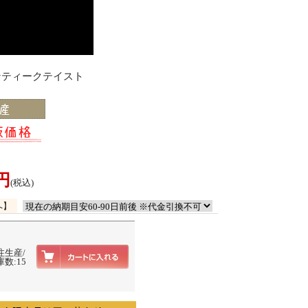
アンティークテイスト
0円
(税込)
へ】
注生産/
数:15