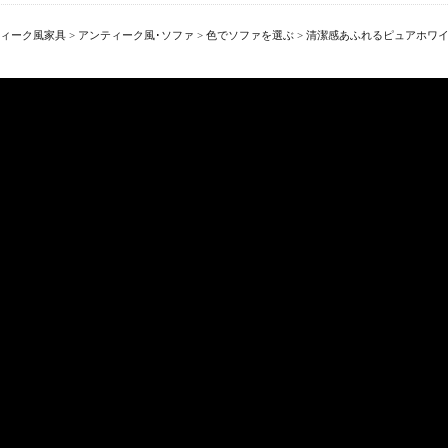
ィーク風家具
>
アンティーク風･ソファ
>
色でソファを選ぶ
>
清潔感あふれるピュアホワ