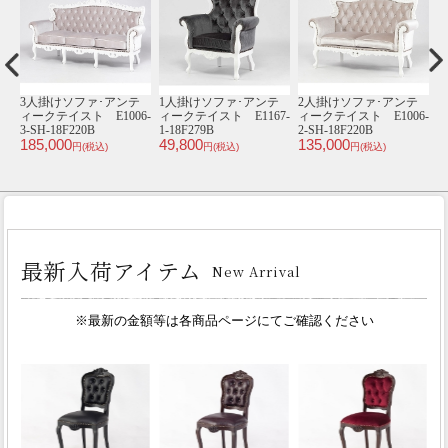
テ
受注生産専用 ソファ･ア
ショーケース･アンティ
カウンターチェア･アン
1
6-
ンティークテイスト
ークテイスト E4013-
ティークテイスト
order-type-k
1.2-18
E9009-18P65
134,600
64,800
32,800
an
円(税込)
円(税込)
円(税込)
9