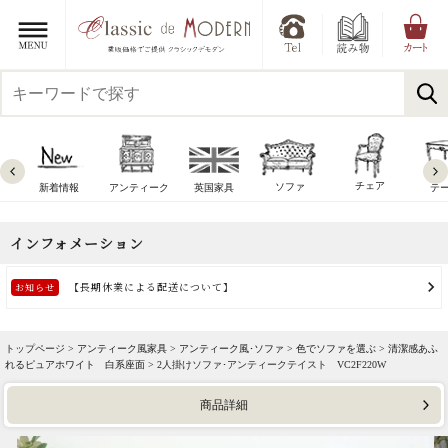
チェア
ソファ
新着情報
アンティーク
英国家具
テ
トップページ >
アンティーク風家具
>
アンティーク風･ソファ
>
色でソファを選ぶ
>
清潔感あふ
れるピュアホワイト 白系座面
> 2人掛けソファ･アンティークテイスト VC2F220W
商品詳細