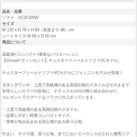
品名・品番
ソファ VC2F220W
サイズ
W 132 x D 78 x H 69（座面まで 48）cm
シートサイズ:W 95 x D 50 cm
商品について
高級感×コンパクト×豊富なバリエーション
【Vincent ヴィンセント】チェスターフィールドソファVCモデル。
チェスターフィールドソファVCモデルにフェミニンモデルが登場！
ボタンダウンや、上質で高級感のある英国伝統のスタイルはそのままで
女性らしいカラーの生地に、ナチュラルや白の脚と組み合わせた
エレガントでスマートなソファに仕上がっています。
・上質で高級感のある英国伝統のスタイル。
・設置しやすい軽量コンパクトサイズ。
・身体が包み込まれる安心感のある座り心地。
佇まい、サイズ感、座り心地、全てにおいてバランスのとれた優秀ソフ