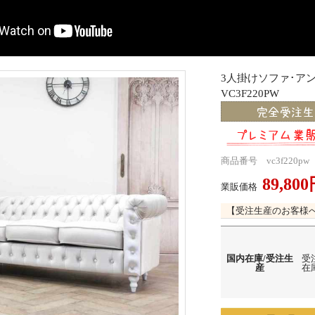
3人掛けソファ･
VC3F220PW
商品番号 vc3f220pw
89,80
業販価格
【受注生産のお客様
国内在庫/受注生
受
産
在庫