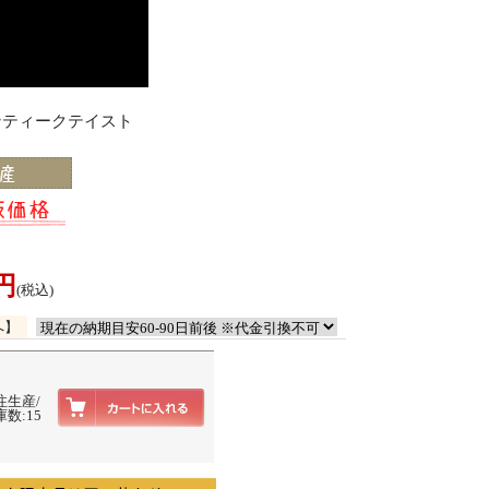
アンティークテイスト
0円
(税込)
へ】
注生産/
数:15