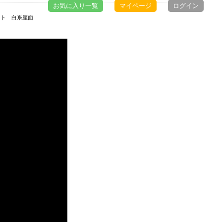
お気に入り一覧
マイページ
ログイン
イト 白系座面