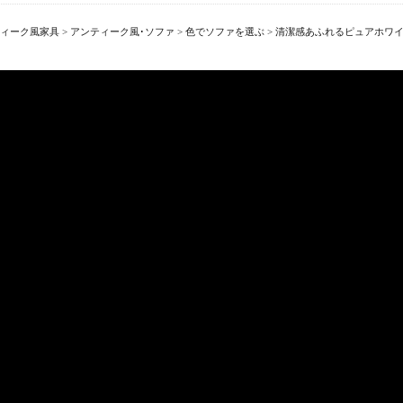
ィーク風家具
>
アンティーク風･ソファ
>
色でソファを選ぶ
>
清潔感あふれるピュアホワ