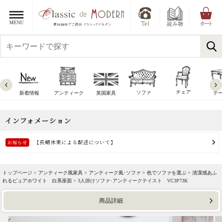
チェア
ソファ
新着情報
アンティーク
英国家具
テ
トップページ >
アンティーク風家具
>
アンティーク風･ソファ
>
色でソファを選ぶ
>
清潔感あふ
れるピュアホワイト 白系座面
> 3人掛けソファ･アンティークテイスト VC3P73K
商品詳細