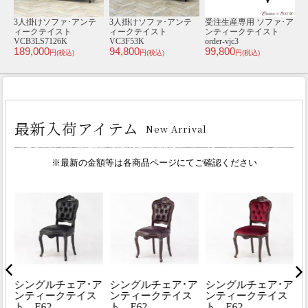
ア
3人掛けソファ･アンテ
3人掛けソファ･アンテ
本革3人掛けソファ･ア
1
ト
ィークテイスト
ィークテイスト
ンティークテイスト
VC3F260K
VC3F254K
SA-915-3-L5
V
94,800
94,800
295,000
4
円(税込)
円(税込)
円(税込)