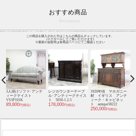
おすすめ商品
Recommend
この商品を購入された方はこちらの商品もチェックしています。
(スクロールしてご覧いただけます)
※最新の金額等は各商品ページにてご確認ください
ソ
3人掛けソファ･アンテ
レジカウンターテーブ
1920年頃 マホガニー
イ
ィークテイスト
ル･アンティークテイス
材 イギリス アンテ
VS3P101K
ト 5050-1.2-5
ィーク・キャビネッ
ト
89,800
178,000
1
ト antique58222
円(税込)
円(税込)
250,000
円(税込)