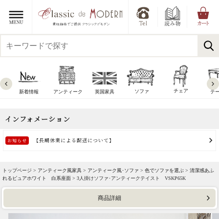
チェア
ソファ
新着情報
アンティーク
英国家具
テ
トップページ >
アンティーク風家具
>
アンティーク風･ソファ
>
色でソファを選ぶ
>
清潔感あふ
れるピュアホワイト 白系座面
> 3人掛けソファ･アンティークテイスト VSKP65K
商品詳細