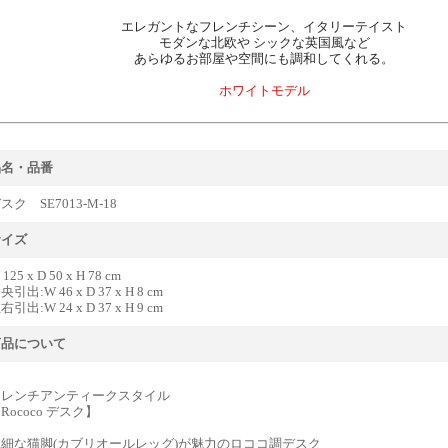
エレガントなフレンチシーン、イタリーテイスト
モダンな北欧や シックな英国風など
あらゆるお部屋や空間にも調和してくれる。
ホワイトモデル
品名・品番
スク SE7013-M-18
サイズ
125 x D 50 x H 78 cm
央引出:W 46 x D 37 x H 8 cm
右引出:W 24 x D 37 x H 9 cm
商品について
フレンチアンティークスタイル
Rococo デスク】
細な猫脚(カブリオールレッグ)が魅力のロココ調デスク