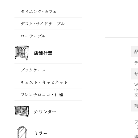
デ
W 
中
左
【
繊