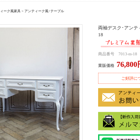
ィーク風家具
>
アンティーク風･テーブル
両袖デスク･アンティ
18
商品番号 7013-m-18
76,80
業販価格
ご好評に