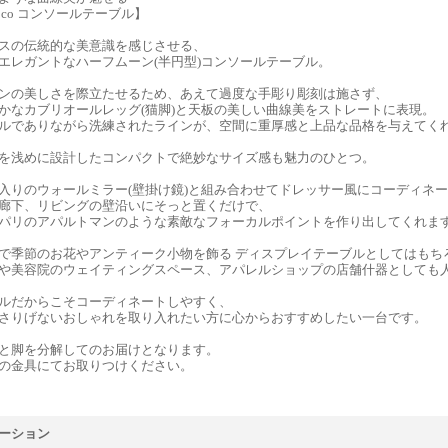
coco コンソールテーブル】
スの伝統的な美意識を感じさせる、
エレガントなハーフムーン(半円型)コンソールテーブル。
ンの美しさを際立たせるため、あえて過度な手彫り彫刻は施さず、
かなカブリオールレッグ(猫脚)と天板の美しい曲線美をストレートに表現。
ルでありながら洗練されたラインが、空間に重厚感と上品な品格を与えてく
を浅めに設計したコンパクトで絶妙なサイズ感も魅力のひとつ。
入りのウォールミラー(壁掛け鏡)と組み合わせてドレッサー風にコーディネ
廊下、リビングの壁沿いにそっと置くだけで、
パリのアパルトマンのような素敵なフォーカルポイントを作り出してくれま
で季節のお花やアンティーク小物を飾る ディスプレイテーブルとしてはもち
や美容院のウェイティングスペース、アパレルショップの店舗什器としても
ルだからこそコーディネートしやすく、
さりげないおしゃれを取り入れたい方に心からおすすめしたい一台です。
と脚を分解してのお届けとなります。
金具にてお取りつけください。
ーション