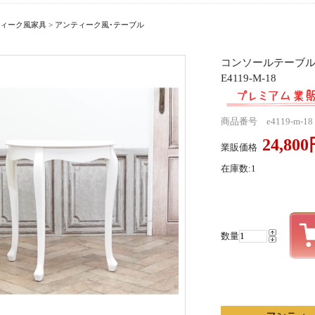
ィーク風家具
>
アンティーク風･テーブル
コンソールテーブ
E4119-M-18
商品番号 e4119-m-18
24,80
業販価格
在庫数:1
数量