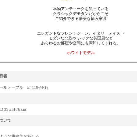
本物アンティークを知っている
クラシックデモダンだからこそ
ご紹介できる優美な輸入家具
エレガントなフレンチシーン、イタリーテイスト
モダンな北欧や シックな英国風など
あらゆるお部屋や空間にも調和してくれる。
ホワイトモデル
品番
ルテーブル E4119-M-18
 D 35 x H 76 cm
ついて
ような曲線美が魅せる