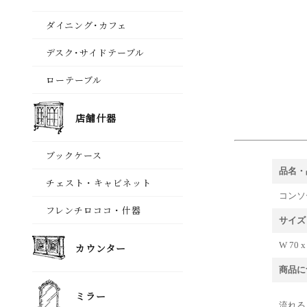
品名・
コンソー
サイズ
W 70 x
商品に
流れる