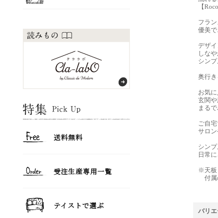
【Ro
フラン
優美で
デザイ
しなや
シンプ
奥行き
お気に
玄関や
まるで
ご自宅
サロン
シンプ
日常に
※天板
付属の
バリエ