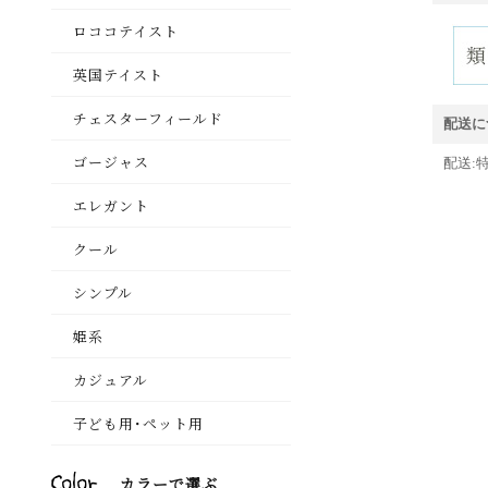
配送に
配送: