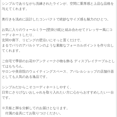
シンプルでありながら洗練されたラインが、空間に重厚感と上品な品格を
与えてくれます。
奥行きを浅めに設計したコンパクトで絶妙なサイズ感も魅力のひとつ。
お気に入りのウォールミラー(壁掛け鏡)と組み合わせてドレッサー風にコ
ーディネートしたり、
玄関や廊下、リビングの壁沿いにそっと置くだけで、
まるでパリのアパルトマンのような素敵なフォーカルポイントを作り出し
てくれます。
ご自宅で季節のお花やアンティーク小物を飾る ディスプレイテーブルとし
てはもちろん、
サロンや美容院のウェイティングスペース、アパレルショップの店舗什器
としても人気のある逸品です。
シンプルだからこそコーディネートしやすく、
日常にさりげないおしゃれを取り入れたい方に心からおすすめしたい一台
です。
※天板と脚を分解してのお届けとなります。
付属の金具にてお取りつけください。