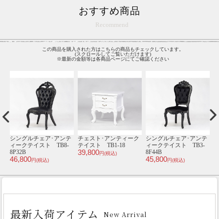
おすすめ商品
Recommend
この商品を購入された方はこちらの商品もチェックしています。
(スクロールしてご覧いただけます)
※最新の金額等は各商品ページにてご確認ください
テ
シングルチェア･アンテ
チェスト･アンティーク
シングルチェア･アンテ
ィークテイスト TB8-
テイスト TB1-18
ィークテイスト TB3-
ク
39,800
8P32B
8F44B
5
円(税込)
46,800
45,800
2
円(税込)
円(税込)