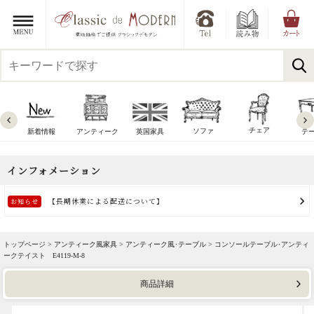
チェア
ソファ
新着情報
アンティーク
英国家具
テ
トップページ >
アンティーク風家具
>
アンティーク風･テーブル
> コンソールテーブル･アンティ
ークテイスト E4119-M-8
商品詳細