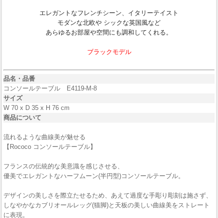
エレガントなフレンチシーン、イタリーテイスト
モダンな北欧や シックな英国風など
あらゆるお部屋や空間にも調和してくれる。
ブラックモデル
品名・品番
コンソールテーブル E4119-M-8
サイズ
W 70 x D 35 x H 76 cm
商品について
流れるような曲線美が魅せる
【Rococo コンソールテーブル】
フランスの伝統的な美意識を感じさせる、
優美でエレガントなハーフムーン(半円型)コンソールテーブル。
デザインの美しさを際立たせるため、あえて過度な手彫り彫刻は施さず、
しなやかなカブリオールレッグ(猫脚)と天板の美しい曲線美をストレート
に表現。