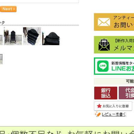
ック
可能