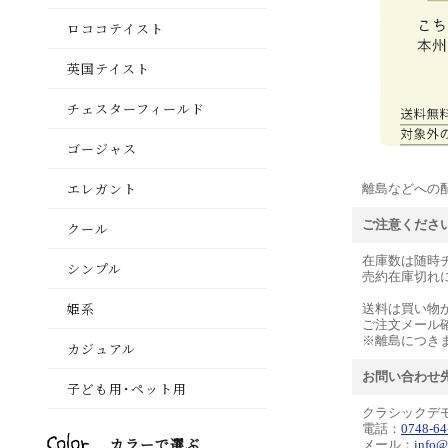
離島などへの
ご注意くださ
在庫数は随時
売約在庫切れ
送料は買い物
ご注文メール
※離島につき
お問い合わせ
クラシックデ
電話：
0748-64
メール：
info@