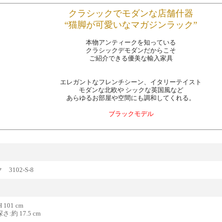
クラシックでモダンな店舗什器
“猫脚が可愛いなマガジンラック”
本物アンティークを知っている
クラシックデモダンだからこそ
ご紹介できる優美な輸入家具
エレガントなフレンチシーン、イタリーテイスト
モダンな北欧や シックな英国風など
あらゆるお部屋や空間にも調和してくれる。
ブラックモデル
3102-S-8
H 101 cm
さ:約 17.5 cm