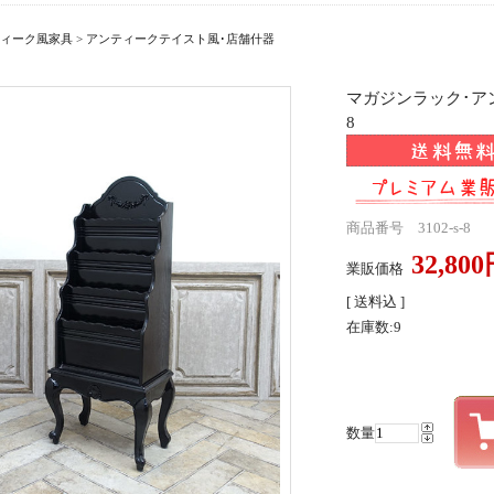
ィーク風家具
>
アンティークテイスト風･店舗什器
マガジンラック･アン
8
商品番号 3102-s-8
32,80
業販価格
[ 送料込 ]
在庫数:9
数量