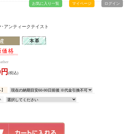
お気に入り一覧
マイページ
ログイン
ァ･アンティークテイスト
ther
00円
(税込)
へ】
い