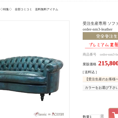
>
◇特集◇ 全部コミコミ 送料無料アイテム
受注生産専用 ソフ
order-nm3-leather
商品番号 order-nm3-lea
215,8
業販価格
[ 送料込 ]
【受注生産のお客様
カラーをお選び下さ
数量