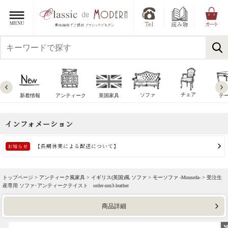
チェア
ソファ
新着情報
アンティーク
英国家具
テ
トップページ >
アンティーク風家具
>
イギリス(英国)風 ソファ
>
モーソファ -Mousofa-
> 受注生
産専用 ソファ･アンティークテイスト order-nm3-leather
商品詳細