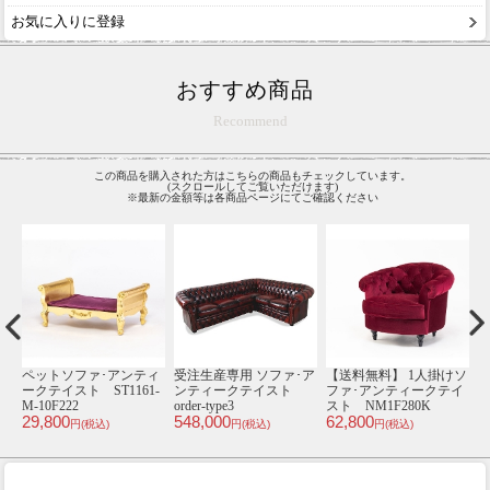
お気に入りに登録
おすすめ商品
Recommend
この商品を購入された方はこちらの商品もチェックしています。
(スクロールしてご覧いただけます)
※最新の金額等は各商品ページにてご確認ください
ア
ペットソファ･アンティ
受注生産専用 ソファ･ア
【送料無料】 1人掛けソ
【
ト
ークテイスト ST1161-
ンティークテイスト
ファ･アンティークテイ
M-10F222
order-type3
スト NM1F280K
ス
29,800
548,000
62,800
6
円(税込)
円(税込)
円(税込)