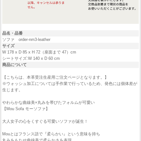
品名・品番
ソファ order-nm3-leather
サイズ
W 178 x D 85 x H 72（座面まで 47）cm
シートサイズ:W 140 x D 60 cm
商品について
【こちらは、本革受注生産用ご注文ページとなります。】
※ウォッシュ加工については手作業で行っているため、発色には個体差が
生じます。
やわらかな曲線美×丸みを帯びたフォルムが可愛い
【Mou Sofa モーソファ】
大人女子の心をくすぐる可愛いソファが誕生！
Mouとはフランス語で『柔らかい』という意味を持ち
丸みをもたせ曲線美で柔らかさを表現。