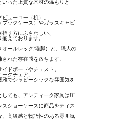
といった上質な木材の温もりと
。
グビューロー（机）。
（ブックケース）やガラスキャビ
目指す方にふさわしい、
り揃えております。
オールレッグ/猫脚）と、職人の
練された存在感を放ちます。
サイドボードやチェスト。
ィークチェア。
優雅でシャビーシックな雰囲気を
としても、アンティーク家具は圧
ラスショーケースに商品をディス
な、高級感と物語性のある雰囲気