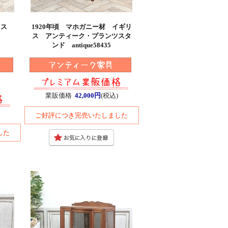
ギリス
1920年頃 マホガニー材 イギリ
ス アンティーク・プランツスタ
ンド antique58435
業販価格
42,000円
(税込)
ご好評につき完売いたしました
した