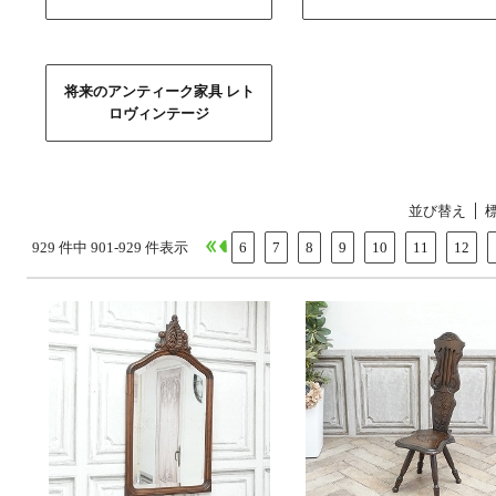
将来のアンティーク家具 レト
ロヴィンテージ
並び替え
929 件中 901-929 件表示
6
7
8
9
10
11
12