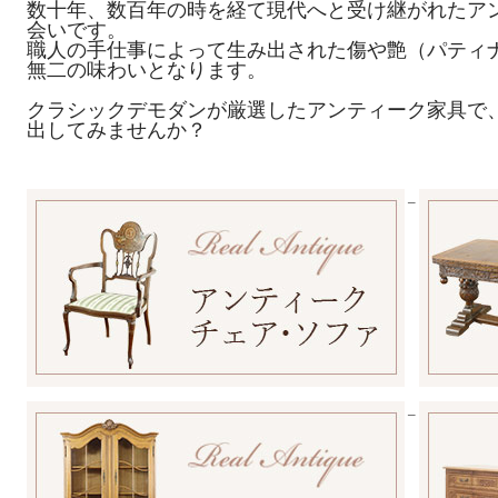
数十年、数百年の時を経て現代へと受け継がれたア
会いです。
職人の手仕事によって生み出された傷や艶（パティ
無二の味わいとなります。
クラシックデモダンが厳選したアンティーク家具で
出してみませんか？
_
_