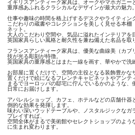
イギリスアンティーク家具は、オークやマホガニー
重厚感あふれるクラシカルなデザインが最大の魅力
仕事や趣味の時間を格上げするデスクやライティン
こだわりの蔵書やコレクションを美しく見せる本棚
ネット。
大人のこだわり空間や、気品に溢れたインテリアを
英国家具らしい風格と耐久性を兼ね備えた名品を取
フランスアンティーク家具は、優美な曲線美（カブリ
技が光る彫刻が特徴。
英国家具の重厚感とはまた一線を画す、華やかで洗
お部屋に置くだけで、空間の主役となる装飾豊かな
置くだけで絵になるフレンチキャビネットやアンテ
まるでヨーロッパの邸宅に佇んでいるかのような、
日常にお届けします。
アパレルショップ、カフェ、ホテルなどの店舗什器
倒的な効果を発揮します。
味わい深いウッドテーブルや、ノスタルジックなガ
プレイすれば、
空間全体がまるで美術館やセレクトショップのよう
に生まれ変わります。