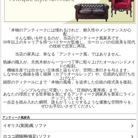
「本物のアンティークには憧れるけれど、耐久性やメンテナンスが心
配…」
そんな願いを叶えるのが、当店のアンティーク風家具です。
30年以上のキャリアを持つバイヤーが監修し、ヨーロッパの伝統美を現代
の技術で忠実に再現。
当店の家具は、単なる「アンティーク風」ではありません。
熟練の職人が、天然木材から一つ一つ丁寧に彫り上げたオールハンドメイ
ドの彫刻。
機械生産では出せない立体感と温もりが、空間に奥行きを与えます。
しなやかな曲線を描く猫脚（カブリオールレッグ）や、伝統的な鋲打ち仕
上げなど、
細部のディテールにまで「本物の風格」を追求した伝統の様式美を復刻。
「シンプルなのに可愛い」から「圧倒的な重厚感」まで。
あなたの理想とする世界観を形にするアンティーク調家具を豊富にライン
ナップしています。
一歩足を踏み入れた瞬間、誰もがうっとりするような優雅な空間作りを、
ぜひお手伝いさせてください。
アンティーク風家具
イギリス(英国)風 ソファ
ロココ調猫脚(猫足) ソファ