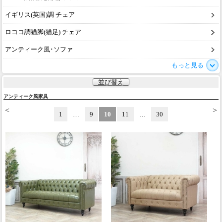
イギリス(英国)調 チェア
ロココ調猫脚(猫足) チェア
アンティーク風･ソファ
もっと見る
並び替え
アンティーク風家具
<
>
1
…
9
10
11
…
30