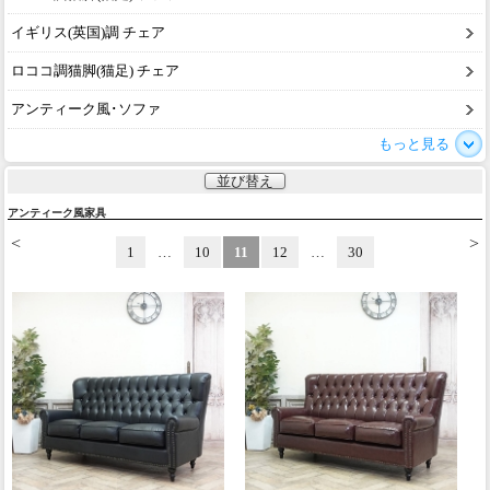
イギリス(英国)調 チェア
ロココ調猫脚(猫足) チェア
アンティーク風･ソファ
もっと見る
並び替え
アンティーク風家具
<
>
1
…
10
11
12
…
30