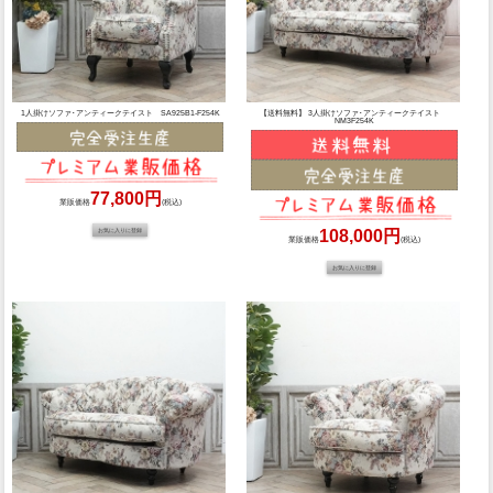
1人掛けソファ･アンティークテイスト SA925B1-F254K
【送料無料】 3人掛けソファ･アンティークテイスト
NM3F254K
77,800円
業販価格
(税込)
108,000円
業販価格
(税込)