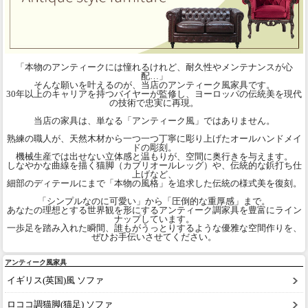
「本物のアンティークには憧れるけれど、耐久性やメンテナンスが心
配…」
そんな願いを叶えるのが、当店のアンティーク風家具です。
30年以上のキャリアを持つバイヤーが監修し、ヨーロッパの伝統美を現代
の技術で忠実に再現。
当店の家具は、単なる「アンティーク風」ではありません。
熟練の職人が、天然木材から一つ一つ丁寧に彫り上げたオールハンドメイ
ドの彫刻。
機械生産では出せない立体感と温もりが、空間に奥行きを与えます。
しなやかな曲線を描く猫脚（カブリオールレッグ）や、伝統的な鋲打ち仕
上げなど、
細部のディテールにまで「本物の風格」を追求した伝統の様式美を復刻。
「シンプルなのに可愛い」から「圧倒的な重厚感」まで。
あなたの理想とする世界観を形にするアンティーク調家具を豊富にライン
ナップしています。
一歩足を踏み入れた瞬間、誰もがうっとりするような優雅な空間作りを、
ぜひお手伝いさせてください。
アンティーク風家具
イギリス(英国)風 ソファ
ロココ調猫脚(猫足) ソファ