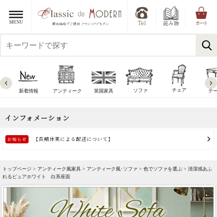
チェア
ソファ
新着情報
アンティーク
英国家具
テ
トップページ >
アンティーク風家具
>
アンティーク風･ソファ
>
色でソファを選ぶ
> 清潔感あふ
れるピュアホワイト 白系座面