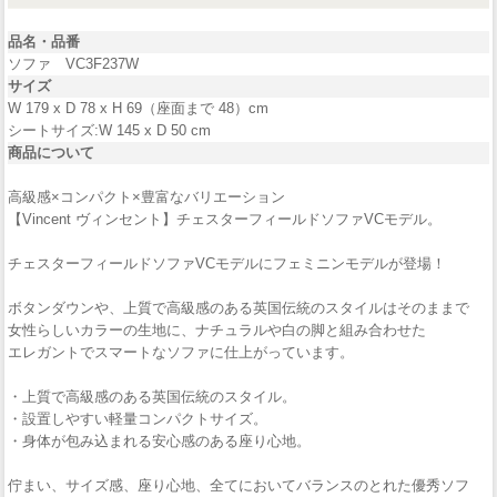
品名・品番
ソファ VC3F237W
サイズ
W 179 x D 78 x H 69（座面まで 48）cm
シートサイズ:W 145 x D 50 cm
商品について
高級感×コンパクト×豊富なバリエーション
【Vincent ヴィンセント】チェスターフィールドソファVCモデル。
チェスターフィールドソファVCモデルにフェミニンモデルが登場！
ボタンダウンや、上質で高級感のある英国伝統のスタイルはそのままで
女性らしいカラーの生地に、ナチュラルや白の脚と組み合わせた
エレガントでスマートなソファに仕上がっています。
・上質で高級感のある英国伝統のスタイル。
・設置しやすい軽量コンパクトサイズ。
・身体が包み込まれる安心感のある座り心地。
佇まい、サイズ感、座り心地、全てにおいてバランスのとれた優秀ソフ