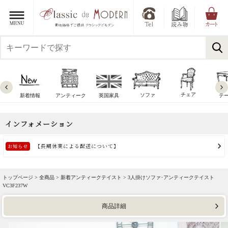
チェア
ソファ
新着情報
アンティーク
英国家具
テ
トップページ >
全商品
>
新着アンティークテイスト
> 3人掛けソファ･アンティークテイスト
VC3F237W
商品詳細