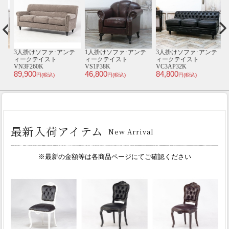
ン
3人掛けソファ･アンテ
1人掛けソファ･アンテ
3人掛けソファ･アンテ
3
ィークテイスト
ィークテイスト
ィークテイスト
VN3F260K
VS1P38K
VC3AP32K
V
89,900
46,800
84,800
8
円(税込)
円(税込)
円(税込)