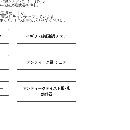
、伝統的な鋲打ち仕上げなど、
た伝統の様式美を復刻。
な重厚感」まで。
を豊富にラインナップしています。
作りを、ぜひお手伝いさせてください。
ァ
イギリス(英国)調 チェア
アンティーク風･チェア
ー
アンティークテイスト風･店
舗什器