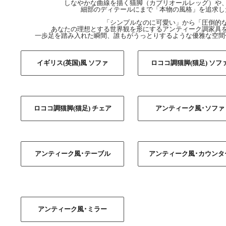
しなやかな曲線を描く猫脚（カブリオールレッグ）や
細部のディテールにまで「本物の風格」を追求し
「シンプルなのに可愛い」から「圧倒的
あなたの理想とする世界観を形にするアンティーク調家具
一歩足を踏み入れた瞬間、誰もがうっとりするような優雅な空間
イギリス(英国)風 ソファ
ロココ調猫脚(猫足) ソフ
ロココ調猫脚(猫足) チェア
アンティーク風･ソファ
アンティーク風･テーブル
アンティーク風･カウンタ
アンティーク風･ミラー