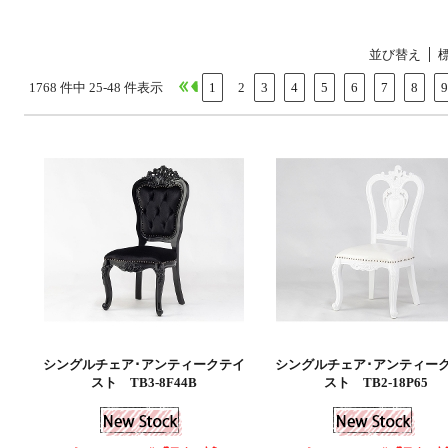
並び替え
1768 件中 25-48 件表示
1
2
3
4
5
6
7
8
9
シングルチェア･アンティークテイ
シングルチェア･アンティー
スト TB3-8F44B
スト TB2-18P65