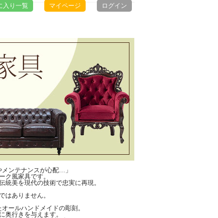
に入り一覧
マイページ
ログイン
やメンテナンスが心配…」
ーク風家具です。
の伝統美を現代の技術で忠実に再現。
ではありません。
たオールハンドメイドの彫刻。
に奥行きを与えます。