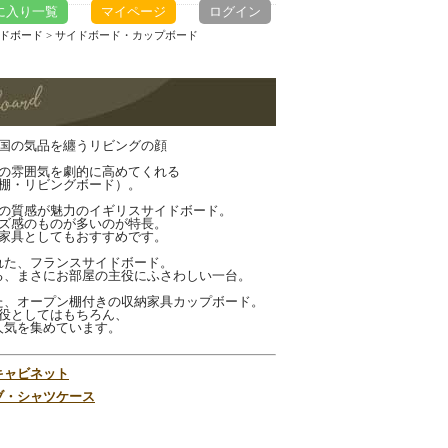
に入り一覧
マイページ
ログイン
イドボード
> サイドボード・カップボード
国の気品を纏うリビングの顔
の雰囲気を劇的に高めてくれる
棚・リビングボード）。
の質感が魅力のイギリスサイドボード。
ズ感のものが多いのが特長。
家具としてもおすすめです。
れた、フランスサイドボード。
る、まさにお部屋の主役にふさわしい一台。
た、オープン棚付きの収納家具カップボード。
役としてはもちろん、
人気を集めています。
キャビネット
ブ・シャツケース