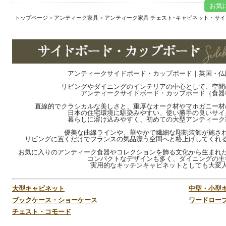
お気
トップページ
>
アンティーク家具
>
アンティーク家具 チェスト･キャビネット・サ
アンティークサイドボード・カップボード｜英国・仏
リビングやダイニングのインテリアの中心として、空間
アンティークサイドボード・カップボード（食器
直線的でクラシカルな美しさと、重厚なオーク材やマホガニー材
日本の住宅環境に馴染みやすい、使い勝手の良いサイ
暮らしに溶け込みやすく、初めての大型アンティーク
優美な曲線ラインや、華やかで繊細な彫刻装飾が施さ
リビングに置くだけでフランスの気品漂う空間へと格上げしてくれ
お気に入りのアンティーク食器やコレクションを飾る文化から生まれ
コンパクトなデザインも多く、ダイニングの主
実用的なキッチンキャビネットとしても大変
大型キャビネット
中型・小型
ブックケース・ショーケース
ワードロー
チェスト・コモード