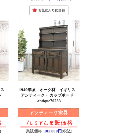
ギリス
1940年頃 オーク材 イギリス
ード
アンティーク・ カップボード
antique70233
)
業販価格
105,000円
(税込)