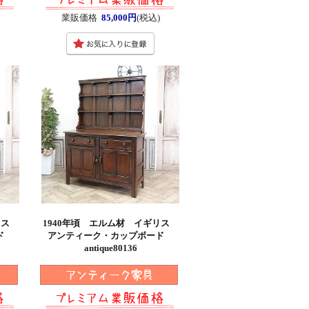
業販価格
85,000円
(税込)
ギリス
1940年頃 エルム材 イギリス
ード
アンティーク・カップボード
antique80136