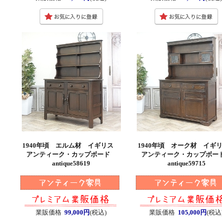
1940年頃 エルム材 イギリス
1940年頃 オーク材 イ
アンティーク・カップボード
アンティーク・カップボ
antique58619
antique59715
業販価格
99,000円
(税込)
業販価格
105,000円
(税込