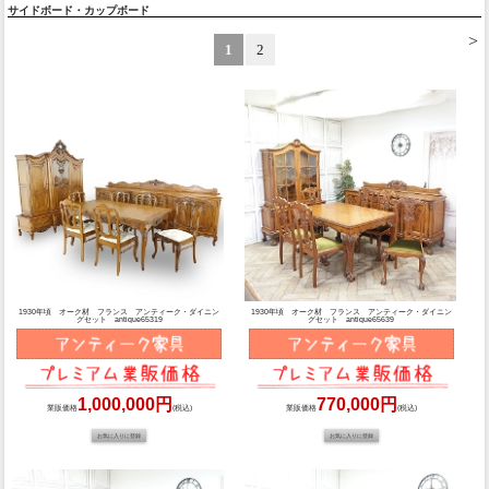
サイドボード・カップボード
>
1
2
1930年頃 オーク材 フランス アンティーク・ダイニン
1930年頃 オーク材 フランス アンティーク・ダイニン
グセット antique65319
グセット antique65639
1,000,000円
770,000円
業販価格
(税込)
業販価格
(税込)