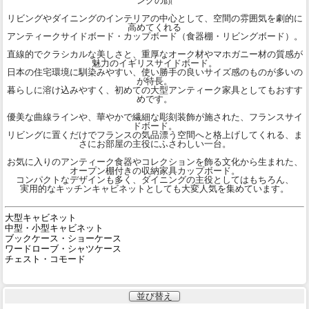
ングの顔
リビングやダイニングのインテリアの中心として、空間の雰囲気を劇的に
高めてくれる
アンティークサイドボード・カップボード（食器棚・リビングボード）。
直線的でクラシカルな美しさと、重厚なオーク材やマホガニー材の質感が
魅力のイギリスサイドボード。
日本の住宅環境に馴染みやすい、使い勝手の良いサイズ感のものが多いの
が特長。
暮らしに溶け込みやすく、初めての大型アンティーク家具としてもおすす
めです。
優美な曲線ラインや、華やかで繊細な彫刻装飾が施された、フランスサイ
ドボード。
リビングに置くだけでフランスの気品漂う空間へと格上げしてくれる、ま
さにお部屋の主役にふさわしい一台。
お気に入りのアンティーク食器やコレクションを飾る文化から生まれた、
オープン棚付きの収納家具カップボード。
コンパクトなデザインも多く、ダイニングの主役としてはもちろん、
実用的なキッチンキャビネットとしても大変人気を集めています。
大型キャビネット
中型・小型キャビネット
ブックケース・ショーケース
ワードローブ・シャツケース
チェスト・コモード
並び替え