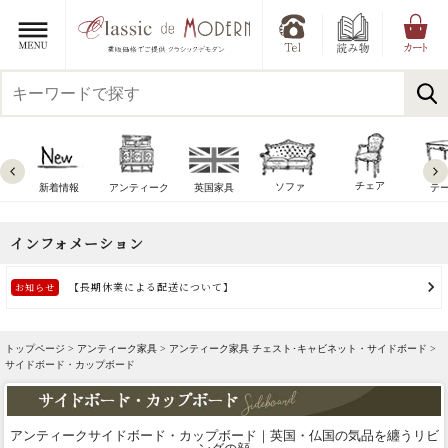
チェア
ソファ
新着情報
アンティーク
英国家具
テ
トップページ >
アンティーク家具
>
アンティーク家具 チェスト･キャビネット・サイドボード
>
サイドボード・カップボード
アンティークサイドボード・カップボード｜英国・仏国の気品を纏うリビ