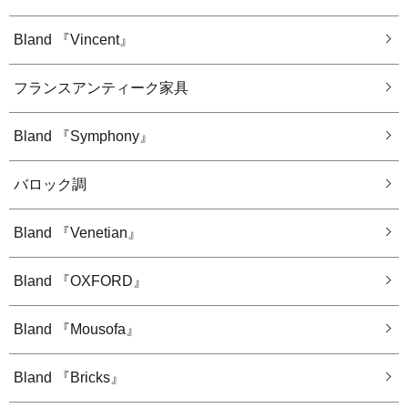
Bland 『Vincent』
フランスアンティーク家具
Bland 『Symphony』
バロック調
Bland 『Venetian』
Bland 『OXFORD』
Bland 『Mousofa』
Bland 『Bricks』