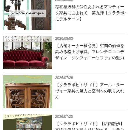
存在感抜群の個性あふれるアンティー
ク家具に囲まれて 第九弾【クララボ･
モデルケース】
2026/08/03
【店舗オーナー様必見】空間の価値を
高める格上げ家具。フレンチロココデ
ザイン「シンフォニーソファ」の魅力
2026/07/29
【クララボヒトリゴト】アール・ヌー
ヴォー家具の魅力と空間への取り入れ
方
2026/07/25
【クララボヒトリゴト】【店内散歩】
本物の気品と温もりに触れる。クラシ