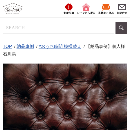
新着記事
シーンから選ぶ
系統から選ぶ
お問合せ
TOP
/
納品事例
/
#おうち時間 模様替え
/
【納品事例】個人様
石川県