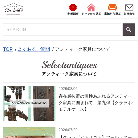
新着記事
シーンから選ぶ
系統から選ぶ
お問合せ
TOP
/
よくあるご質問
/
アンティーク家具について
Selectantiques
アンティーク家具について
2026/08/06
存在感抜群の個性あふれるアンティー
ク家具に囲まれて 第九弾【クララボ･
モデルケース】
2026/07/29
【クララボヒトリゴト】アール・ヌー