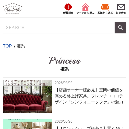
新着記事
シーンから選ぶ
系統から選ぶ
お問合せ
TOP
/
姫系
Princess
姫系
2026/08/03
【店舗オーナー様必見】空間の価値を
高める格上げ家具。フレンチロココデ
ザイン「シンフォニーソファ」の魅力
2026/05/26
【サロン・ショップ様必見】置くだけ