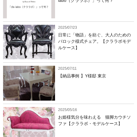
labo（クララボ）」って何？
2025/07/23
日常に「物語」を紡ぐ、大人のための
バロック様式チェア。【クララボモデ
ルケース】
2025/07/11
【納品事例 】Y様邸 東京
2025/05/16
お姫様気分を味わえる 猫脚カウチソ
ファ【クララボ・モデルケース】