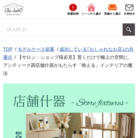
新着記事
シーンから選ぶ
系統から選ぶ
お問合せ
TOP
/
モデルケース提案
/
成功している｢おしゃれなお店｣の共
通点
/
【サロン・ショップ様必見】置くだけで極上の空間に。
アンティーク調店舗什器がもたらす「映える」インテリアの魔
法