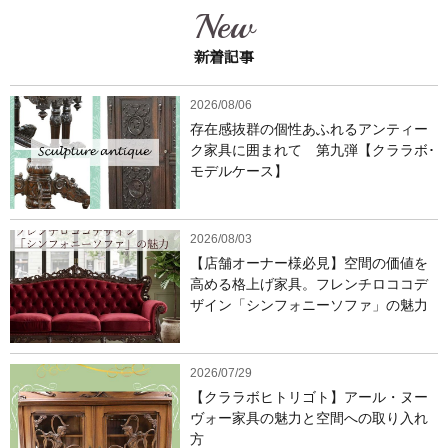
New
新着記事
2026/08/06
存在感抜群の個性あふれるアンティー
ク家具に囲まれて 第九弾【クララボ･
モデルケース】
2026/08/03
【店舗オーナー様必見】空間の価値を
高める格上げ家具。フレンチロココデ
ザイン「シンフォニーソファ」の魅力
2026/07/29
【クララボヒトリゴト】アール・ヌー
ヴォー家具の魅力と空間への取り入れ
方