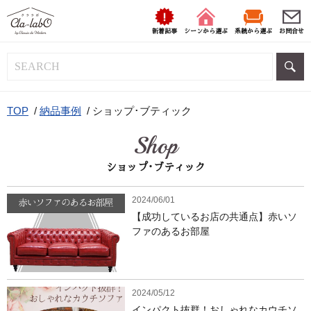
新着記事
シーンから選ぶ
系統から選ぶ
お問合せ
TOP
/
納品事例
/
ショップ･ブティック
Shop
ショップ･ブティック
2024/06/01
【成功しているお店の共通点】赤いソ
ファのあるお部屋
2024/05/12
インパクト抜群！おしゃれなカウチソ