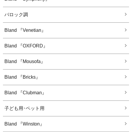
バロック調
Bland 『Venetian』
Bland 『OXFORD』
Bland 『Mousofa』
Bland 『Bricks』
Bland 『Clubman』
子ども用･ペット用
Bland 『Winston』