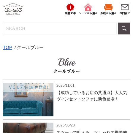
新着記事
シーンから選ぶ
系統から選ぶ
お問合せ
TOP
/
クールブルー
Blue
クールブルー
2025/11/01
【成功しているお店の共通点】大人気
ヴィンセントソファに新色登場！
2025/05/28
スツールで叶える、おしゃれで機能的