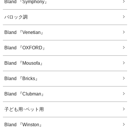
Bland 『Symphony』
バロック調
Bland 『Venetian』
Bland 『OXFORD』
Bland 『Mousofa』
Bland 『Bricks』
Bland 『Clubman』
子ども用･ペット用
Bland 『Winston』