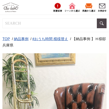
新着記事
シーンから選ぶ
系統から選ぶ
お問合せ
TOP
/
納品事例
/
#おうち時間 模様替え
/
【納品事例 】Ｈ様邸
兵庫県