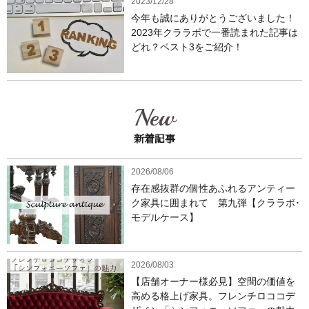
2023/12/28
今年も誠にありがとうございました！
2023年クララボで一番読まれた記事は
どれ？ベスト3をご紹介！
New
新着記事
2026/08/06
存在感抜群の個性あふれるアンティー
ク家具に囲まれて 第九弾【クララボ･
モデルケース】
2026/08/03
【店舗オーナー様必見】空間の価値を
高める格上げ家具。フレンチロココデ