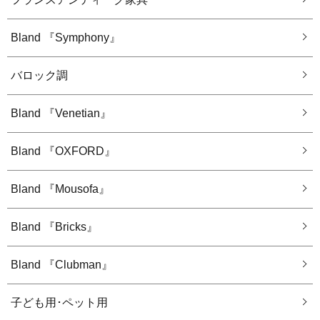
Bland 『Symphony』
バロック調
Bland 『Venetian』
Bland 『OXFORD』
Bland 『Mousofa』
Bland 『Bricks』
Bland 『Clubman』
子ども用･ペット用