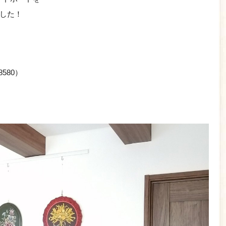
した！
580）