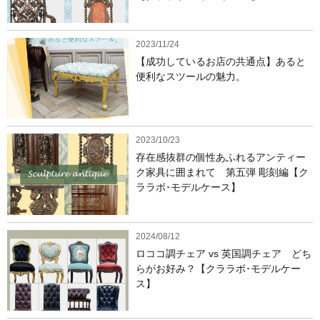
2023/11/24
【成功しているお店の共通点】あると
便利なスツールの魅力。
2023/10/23
存在感抜群の個性あふれるアンティー
ク家具に囲まれて 第五弾 彫刻編【ク
ララボ･モデルケース】
2024/08/12
ロココ調チェア vs 英国調チェア どち
らがお好み？【クララボ･モデルケー
ス】