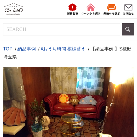
新着記事
シーンから選ぶ
系統から選ぶ
お問合せ
TOP
/
納品事例
/
#おうち時間 模様替え
/
【納品事例 】S様邸
埼玉県