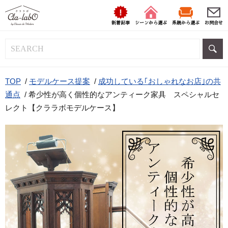
新着記事
シーンから選ぶ
系統から選ぶ
お問合せ
TOP
/
モデルケース提案
/
成功している｢おしゃれなお店｣の共
通点
/
希少性が高く個性的なアンティーク家具 スペシャルセ
レクト【クララボモデルケース】