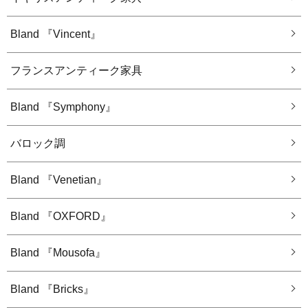
Bland 『Vincent』
フランスアンティーク家具
Bland 『Symphony』
バロック調
Bland 『Venetian』
Bland 『OXFORD』
Bland 『Mousofa』
Bland 『Bricks』