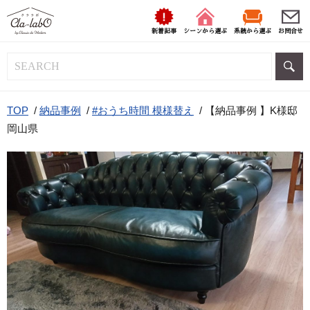
新着記事
シーンから選ぶ
系統から選ぶ
お問合せ
TOP
/
納品事例
/
#おうち時間 模様替え
/
【納品事例 】K様邸
岡山県