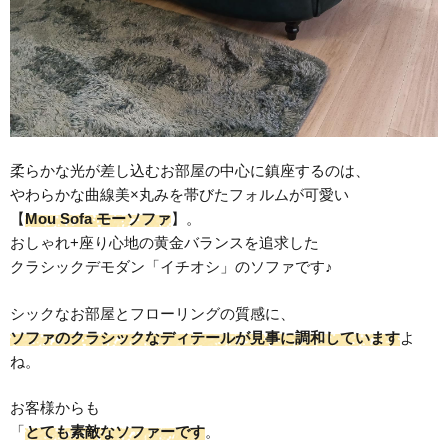
柔らかな光が差し込むお部屋の中心に鎮座するのは、
やわらかな曲線美×丸みを帯びたフォルムが可愛い
【
Mou Sofa モーソファ
】。
おしゃれ+座り心地の黄金バランスを追求した
クラシックデモダン「イチオシ」のソファです♪
シックなお部屋とフローリングの質感に、
ソファのクラシックなディテールが見事に調和しています
よ
ね。
お客様からも
「
とても素敵なソファーです
。