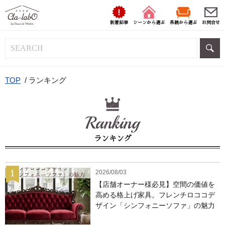
新着記事
シーンから選ぶ
系統から選ぶ
お問合せ
TOP
/
ランキング
Ranking
ランキング
2026/08/03
【店舗オーナー様必見】空間の価値を
高める格上げ家具。フレンチロココデ
ザイン「シンフォニーソファ」の魅力